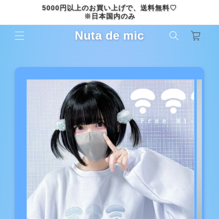
コンテ
5000円以上のお買い上げで、送料無料♡
ンツに
※日本国内のみ
進む
カ
Nuta de mic
ー
ト
商品情
報にス
キップ