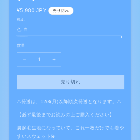
通
¥5,980 JPY
売り切れ
常
税込。
価
色:
白
格
白
バ
数量
リ
エ
WiFi
WiFi
ー
無
無
シ
し
し
売り切れ
ョ
で
で
は
は
ン
生
生
は
⚠︎︎発送は、12/8(月)以降順次発送となります。⚠︎︎
き
き
売
て
て
【必ず最後までお読みの上ご購入ください】
り
け
け
切
裏起毛生地になっていて、これ一枚だけでも着や
な
な
れ
すいスウェット💫
い
い