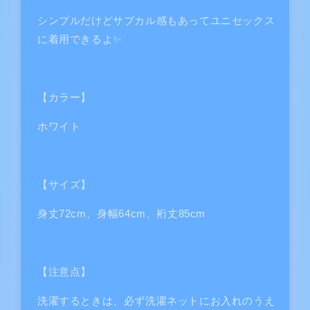
て
ス
ス
シンプルだけどサブカル感もあってユニセックス
い
ウ
ウ
に着用できるよ✨️
ェ
ェ
る
ッ
ッ
か
ト
ト
販
(白)
(白)
【カラー】
売
の
の
で
数
数
ホワイト
き
量
量
ま
を
を
せ
減
増
【サイズ】
ら
や
ん
す
す
身丈72cm、身幅64cm、裄丈85cm
【注意点】
洗濯するときは、必ず洗濯ネットにお入れのうえ