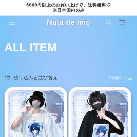
コンテ
5000円以上のお買い上げで、送料無料♡
ンツに
※日本国内のみ
進む
カ
Nuta de mic
ー
ト
コ
ALL ITEM
レ
ク
絞り込みと並び替え
106個の商品
シ
ョ
ン
: