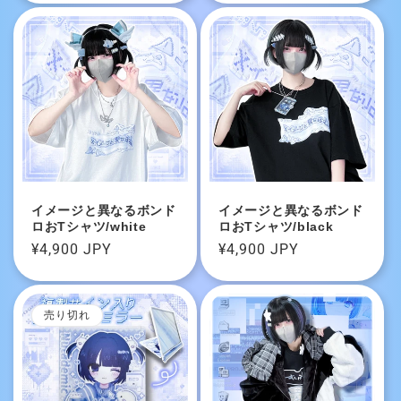
価
価
格
格
イメージと異なるボンド
イメージと異なるボンド
ロおTシャツ/white
ロおTシャツ/black
通
¥4,900 JPY
通
¥4,900 JPY
常
常
価
価
格
格
売り切れ