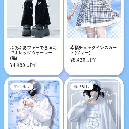
ふあふあファーできゅん
幸福チェックインスカー
ですレッグウォーマー
ト(グレー)
(黒)
通
¥8,420 JPY
通
¥4,980 JPY
常
常
価
価
格
格
売り切れ
売り切れ