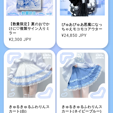
【数量限定】夏のおでか
ぴゅあぴゅあ悪魔になっ
けに♡複製サイン入りミ
ちゃえモコモコアウター
ラー
通
¥24,850 JPY
通
¥2,300 JPY
常
常
価
価
格
格
きゅるきゅるふわりんス
きゅるきゅるふわりんス
カート(白)
カート(ネイビーブルー)