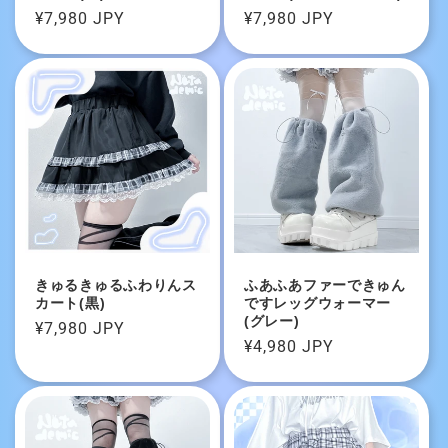
通
¥7,980 JPY
通
¥7,980 JPY
常
常
価
価
格
格
きゅるきゅるふわりんス
ふあふあファーできゅん
カート(黒)
ですレッグウォーマー
(グレー)
通
¥7,980 JPY
通
¥4,980 JPY
常
常
価
価
格
格