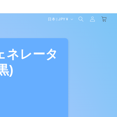
ロ
カ
グ
国
ー
日本 | JPY ¥
イ
ト
/
ン
地
域
ェネレータ
黒)