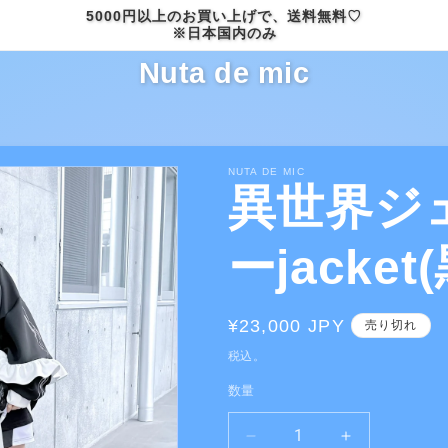
5000円以上のお買い上げで、送料無料♡
※日本国内のみ
Nuta de mic
NUTA DE MIC
異世界ジ
ーjacket(
通
¥23,000 JPY
売り切れ
常
税込。
価
数量
格
異
異