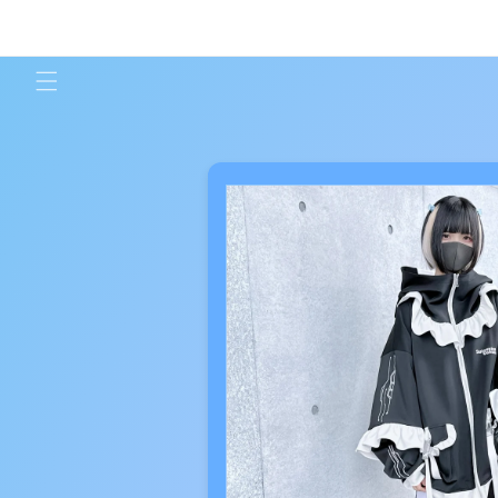
コンテ
ンツに
進む
商品情
報にス
キップ