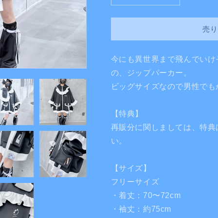
世
世
界
界
売り
ジ
ジ
ェ
ェ
ネ
ネ
今にも異世界まで飛んでいけ
レ
レ
の、ジップパーカー。
ー
ー
ビッグサイズなので男性でも
タ
タ
ー
ー
【特典】
jacket(黒)
jacket(黒)
の
の
再販分に関しましては、特典
数
数
い。
量
量
を
を
【サイズ】
減
増
フリーサイズ
ら
や
・着丈：70〜72cm
す
す
・袖丈：約75cm