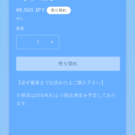
通
¥6,500 JPY
売り切れ
常
税込。
価
数量
格
パ
パ
ッ
ッ
チ
チ
売り切れ
ワ
ワ
ー
ー
ク
ク
【必ず最後までお読みの上ご購入下さい】
で
で
※発送は10/14(火)より順次発送を予定しており
ワ
ワ
ク
ク
ます。
ワ
ワ
ー
ー
ク
ク
ス
ス