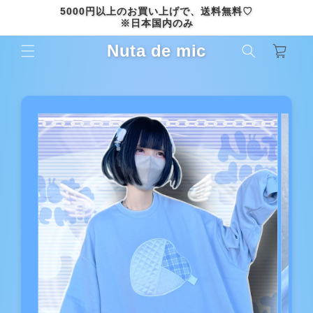
コンテ
5000円以上のお買い上げで、送料無料♡
ンツに
※日本国内のみ
進む
カ
Nuta de mic
ー
ト
商品情
報にス
キップ