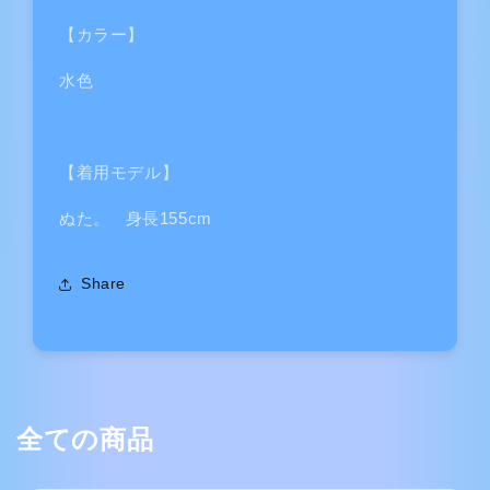
【カラー】
水色
【着用モデル】
ぬた。 身長155cm
Share
全ての商品