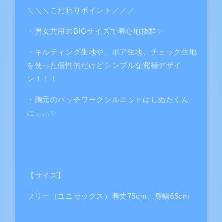
ウ
ウ
＼＼＼こだわりポイント／／／
ェ
ェ
ッ
ッ
・男女共用のBIGサイズで着心地抜群✨️
ト
ト
・キルティング生地や、ボア生地、チェック生地
（水
（水
を使った個性的だけどシンプルな究極デザイ
色）
色）
の
の
ン！！！
数
数
・胸元のパッチワークシルエットはしぬたくん
量
量
に……✨️
を
を
減
増
ら
や
す
す
【サイズ】
フリー（ユニセックス）着丈75cm、身幅65cm