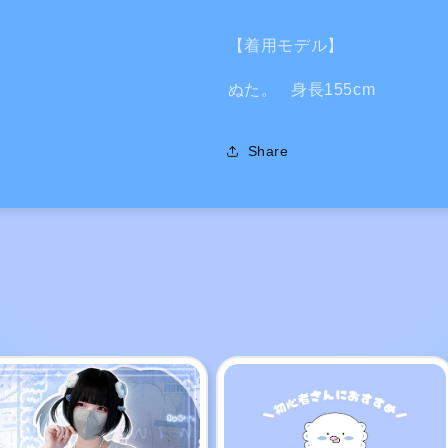
【着用モデル】
ぬた。 身長155cm
Share