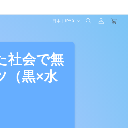
ロ
カ
グ
国
ー
日本 | JPY ¥
イ
ト
/
ン
地
域
た社会で無
ツ（黒×水