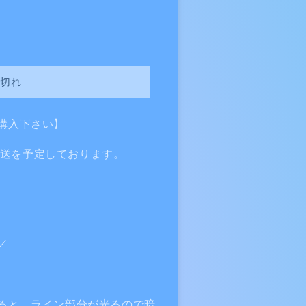
切れ
購入下さい】
次発送を予定しております。
／
！
ると、ライン部分が光るので暗