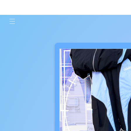
コンテ
ンツに
進む
商品情
報にス
キップ