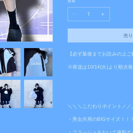
数量
格
シ
シ
ャ
ャ
カ
カ
売り
っ
っ
た
た
社
社
【必ず最後までお読みの上ご
会
会
で
で
※発送は10/14(火)より順
無
無
敵
敵
お
お
パ
パ
ン
ン
＼＼＼こだわりポイント／／
ツ
ツ
（黒
（黒
・男女共用のBIGサイズ！！
×
×
水
水
・フラッシュをたいて撮影す