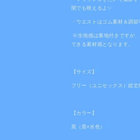
色）
色）
闇でも映えるよ✨️
の
の
数
数
・ウエストはゴム素材＆調節
量
量
を
を
※生地感は裏地付きですが、
減
増
できる素材感となります。
ら
や
す
す
【サイズ】
フリー（ユニセックス）総丈6
【カラー】
黒（黒×水色）