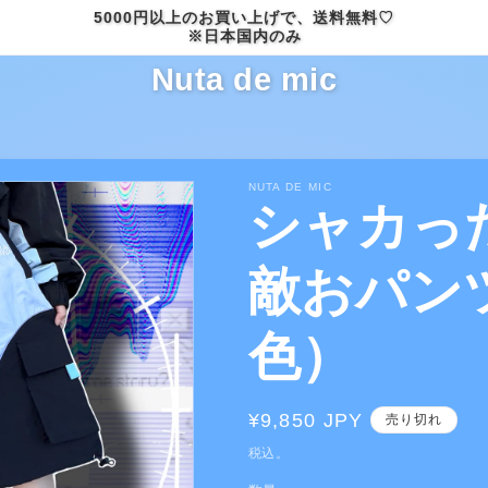
5000円以上のお買い上げで、送料無料♡
※日本国内のみ
Nuta de mic
NUTA DE MIC
シャカっ
敵おパン
色）
通
¥9,850 JPY
売り切れ
常
税込。
価