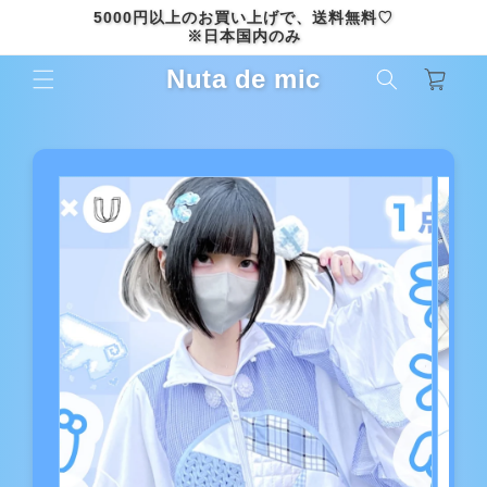
コンテ
5000円以上のお買い上げで、送料無料♡
ンツに
※日本国内のみ
進む
カ
Nuta de mic
ー
ト
商品情
報にス
キップ