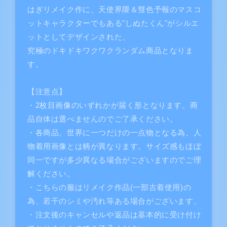
園
園
はぎリメイク作に、天使界隈＆彗色予報のマスコ
お
お
ットキャラクターでもある"しぬたくん"がシルエ
ジ
ジ
ットとしてデザインされた、
ャ
ャ
究極のドキドキワクワクランダム商品となりま
ー
ー
す。
ジ
ジ
の
の
【注意点】
数
数
・2枚目画像のいずれかが届く形となります。商
量
量
を
を
品自体は選べませんのでご了承ください。
減
増
・各商品、世界に一つだけの一点物となる為、人
ら
や
物着用画像とは柄が異なります。サイズ感もほぼ
す
す
同一ですが多少異なる場合がございますのでご理
解ください。
・こちらの服はリメイク作品(一部古着使用)の
為、若干のシミや汚れ等ある場合がございます。
・注文後のキャンセルや返品は基本的に受け付け