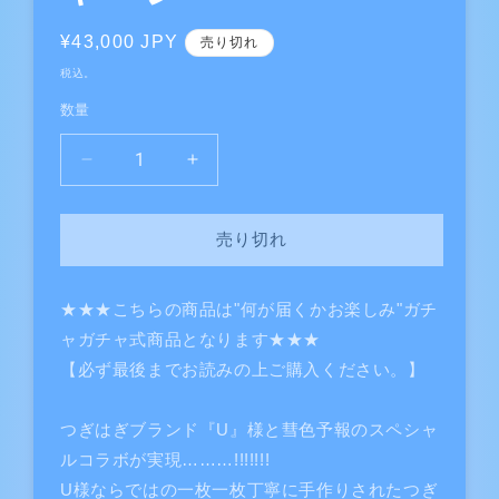
通
¥43,000 JPY
売り切れ
常
税込。
価
数量
格
【ガ
【ガ
チ
チ
ャ】
ャ】
売り切れ
世
世
界
界
に
に
★★★こちらの商品は"何が届くかお楽しみ"ガチ
ひ
ひ
ャガチャ式商品となります★★★
と
と
【必ず最後までお読みの上ご購入ください。】
つ
つ
だ
だ
つぎはぎブランド『U』様と彗色予報のスペシャ
け
け
ルコラボが実現………!!!!!!!
の
の
U様ならではの一枚一枚丁寧に手作りされたつぎ
楽
楽