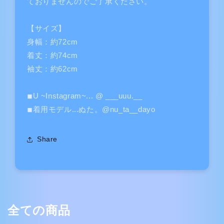
ておりませんのでご了承ください。
【サイズ】
身幅：約72cm
着丈：約74cm
袖丈：約62cm
◾︎U ~Instagram~... @ ___uuu.__
◾︎着用モデル...ぬた。@nu_ta__dayo
Share
全ての商品