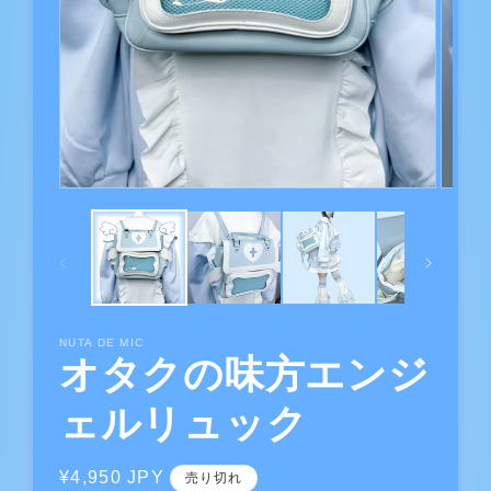
NUTA DE MIC
オタクの味方エンジ
ェルリュック
通
¥4,950 JPY
売り切れ