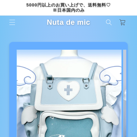
コンテ
5000円以上のお買い上げで、送料無料♡
ンツに
※日本国内のみ
進む
カ
Nuta de mic
ー
ト
商品情
報にス
キップ