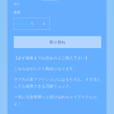
常
税込。
価
数量
格
オ
オ
タ
タ
ク
ク
売り切れ
の
の
味
味
方
方
【必ず最後までお読みの上ご購入下さい】
エ
エ
こちらはセレクト商品になります。
ン
ン
ジ
ジ
サブカル系ファッションにはもちろん、オタ活と
ェ
ェ
しても使用できる万能リュック。
ル
ル
リ
リ
一気に天使界隈へと溶け込めちゃうアイテムだ
ュ
ュ
よ！
ッ
ッ
ク
ク