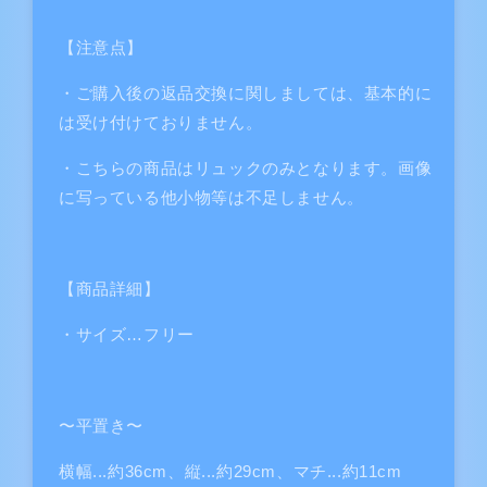
の
の
数
数
【注意点】
量
量
・ご購入後の返品交換に関しましては、基本的に
を
を
減
増
は受け付けておりません。
ら
や
・こちらの商品はリュックのみとなります。画像
す
す
に写っている他小物等は不足しません。
【商品詳細】
・サイズ…フリー
〜平置き〜
横幅...約36cm、縦...約29cm、マチ...約11cm