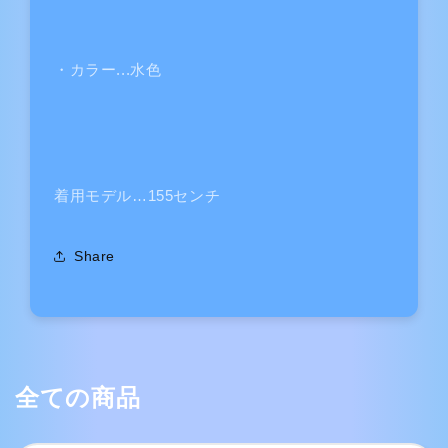
・カラー...水色
着用モデル…155センチ
Share
全ての商品